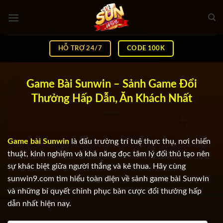
Bỏ
qua
nội
dung
HỖ TRỢ 24/7
CODE 100K
Game Bài Sunwin – Sảnh Game Đổi
Thưởng Hấp Dẫn, Ăn Khách Nhất
Game bài Sunwin
là đấu trường trí tuệ thực thụ, nơi chiến
thuật, kinh nghiệm và khả năng đọc tâm lý đối thủ tạo nên
sự khác biệt giữa người thắng và kẻ thua. Hãy cùng
sunwin9.com tìm hiểu toàn diện về sảnh game bài Sunwin
và những bí quyết chinh phục bàn cược đổi thưởng hấp
dẫn nhất hiện nay.