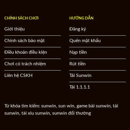
CHÍNH SÁCH CHƠI
HƯỚNG DẪN
Giới thiệu
Đăng ký
Chính sách bảo mật
Quên mật khẩu
Điều khoản điều kiện
Nạp tiền
Chơi có trách nhiệm
Rút tiền
Liên hệ CSKH
Tải Sunwin
Tải 1.1.1.1
Từ khóa tìm kiếm: sunwin, sun win, game bài sunwin, tải
sunwin, tài xỉu sunwin, sunwin đổi thưởng