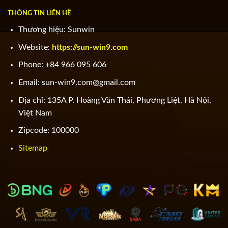
THÔNG TIN LIÊN HỆ
Thương hiệu: Sunwin
Website:
https://sun-win9.com
Phone: +84
966 095 606
Email:
sun-win9.com@gmail.com
Địa chỉ:
135A P. Hoàng Văn Thái, Phương Liệt, Hà Nội,
Việt Nam
Zipcode: 100000
Sitemap